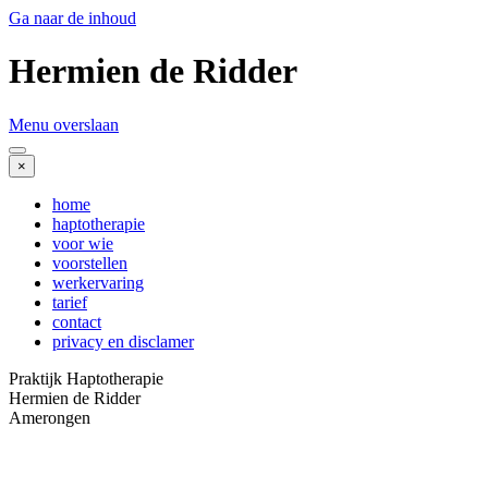
Ga naar de inhoud
Hermien de Ridder
Menu overslaan
×
home
haptotherapie
voor wie
voorstellen
werkervaring
tarief
contact
privacy en disclamer
Praktijk Haptotherapie
Hermien de Ridder
Amerongen